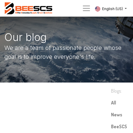
English (US)
Our blog
We are a team of passionate people whose
goal is to improve everyone's life.
Blogs:
All
News
BeeSCS